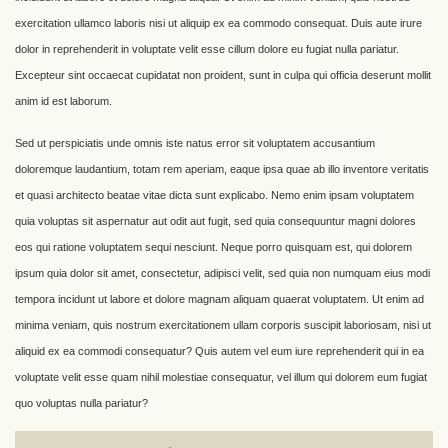
exercitation ullamco laboris nisi ut aliquip ex ea commodo consequat. Duis aute irure
dolor in reprehenderit in voluptate velit esse cillum dolore eu fugiat nulla pariatur.
Excepteur sint occaecat cupidatat non proident, sunt in culpa qui officia deserunt mollit
anim id est laborum.
Sed ut perspiciatis unde omnis iste natus error sit voluptatem accusantium
doloremque laudantium, totam rem aperiam, eaque ipsa quae ab illo inventore veritatis
et quasi architecto beatae vitae dicta sunt explicabo. Nemo enim ipsam voluptatem
quia voluptas sit aspernatur aut odit aut fugit, sed quia consequuntur magni dolores
eos qui ratione voluptatem sequi nesciunt. Neque porro quisquam est, qui dolorem
ipsum quia dolor sit amet, consectetur, adipisci velit, sed quia non numquam eius modi
tempora incidunt ut labore et dolore magnam aliquam quaerat voluptatem. Ut enim ad
minima veniam, quis nostrum exercitationem ullam corporis suscipit laboriosam, nisi ut
aliquid ex ea commodi consequatur? Quis autem vel eum iure reprehenderit qui in ea
voluptate velit esse quam nihil molestiae consequatur, vel illum qui dolorem eum fugiat
quo voluptas nulla pariatur?